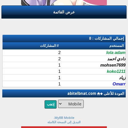
عرض القائمة
إجمالي المشاركات : 8
المستخدم
# المشاركات
2
lola adam
دادي احمد
2
1
mohsen7699
1
koko1211
زياد
1
1
Omarr
العودة للأعلى
abitelbnat.com
.
MyBB Mobile
التبديل إلى النسخة الكاملة