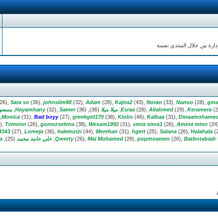
إدارة من خلال المنتدي نفسة
26),
Sara so
(36),
johnslim88
(32),
Adam
(28),
Kajira2
(43),
Noran
(33),
Nanoo
(28),
gma
(2
Keramera
(29),
Aliahmed
(28),
Esraa
ميلا ميلا
(36),
(36),
Samer
(32),
Hayamhany
مسعود
Monica
(31),
Bad boyy
(27),
greekgirl170
(38),
Klobs
(48),
Kalbaa
(31),
Dinaamohame
),
Temonn
(26),
gomezselena
(38),
Wesam1992
(31),
smra smra1
(26),
Amina mino
(24
4343
(27),
Loreeja
(36),
halemzizi
(44),
Merehan
(31),
hgert
(25),
Salana
(26),
Halahala
(
Batbotabadr
(26),
popmoamen
(28),
Mai Mohamed
(26),
Qwerty
علي حامد محمد
(25),
a