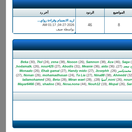
المواضيع
الردود
آخر رد
اريد الانضمام وقراءة رواي...
46
8
04-27-2026, 01:17 AM
بواسطة ضيف
Beka
(30),
7lol
(24),
zena
(38),
Nooon
(26),
Samnon
(38),
Aza
(46),
Saga
(
 سعد
(27),
(36),
aida
(36),
Meanie
(31),
Abudis
(27),
nour425
(26),
hodamalk.
محمدياسر
(26),
Josephh
(27),
Handy mido
(27),
Ehab gamal
(26),
Monaalo
(27),
Nonan
(26),
mohamadhasan
(24),
Ta Lia
(27),
Nina88
(38),
Ahmedd
(32
nour
(26),
noni
آسيا
(28),
(28),
Miran wael
(28),
Beta
(26),
lailamohamed
Mayar6466
(38),
shadoo
(36),
Nosa.nona
(44),
Nouh12
(19),
Mopal
(26),
Sar