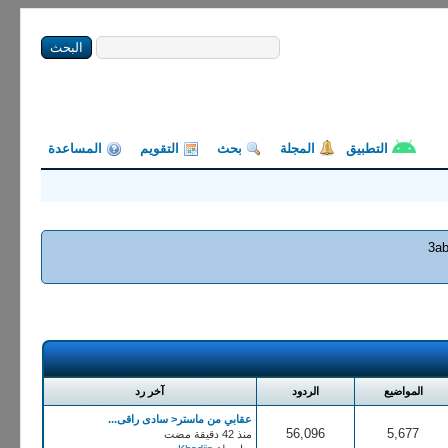
التطبيق
المجلة
بحث
التقويم
المساعدة
3ab
المواضيع
الردود
آخر رد
عقابي من ماستر< سادى راقى...
56,096
5,677
منذ 42 دقيقة مضت