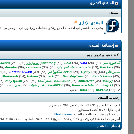
المنتدي الإداري
المنتدى
المنتدي الإداري
يعتني هذا القسم فى الاعضاء الذين إرتكبو مخالفات ويرغبون فى التواصل مع ال
إحصائية المنتدى
أعضاء عيد ميلادهم اليوم
الدكتورة منى
(48),
(28),
Nina
(26),
Lola
(49),
spanking
زوزو زوزو
(30),
(24),
il.com
(26),
Bad boy
(33),
Habibet nafsi
انس وليد
(25),
(36),
samkouki
(36),
Avindar
6),
سمير علي
(38),
(29),
Gymy
(36),
Ania2
ساكوراجي
(56),
(30),
Ahmed khaled
(29),
d
),
Mmtend4r
(34),
Haham
(33),
Jack
(24),
NaughtyTeen
(28),
Farida fatida
(42),
(23),
Modyy
(36),
Miroelamr
(28),
Shush010
مستر امجد
(30),
(26),
Haly quick
27),
(37),
Fagr23
(26),
Rana mostafa
(36),
Sara00000
ماستر شهاب
(27),
حور
(26),
(28),
(27) - 2 متخفي
maria25
(27),
mhd
إحصائية المنتدى
قام اعضائنا بطرح 71,031 مشاركة في 6,291 موضوع .
لدينا حالياً 5,777 أعضاء مسجلين .
من فضلك رحب معنا بالعضو الجديد,
Basbosaaa
أكثر تواجد للإعضاء في وقت واحد كان 1,623 بتاريخ 04-07-2026 بالتحديد الساعة 02:50 AM
إحصائيات المنتدى