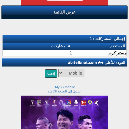
عرض القائمة
إجمالي المشاركات : 1
المستخدم
# المشاركات
مستر كرم
1
العودة للأعلى
abitelbnat.com
.
MyBB Mobile
التبديل إلى النسخة الكاملة