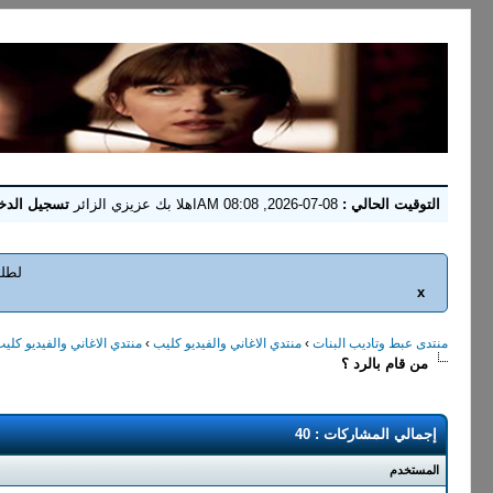
التوقيت الحالي :
08-07-2026, 08:08 AM
اهلا بك عزيزي الزائر
تسجيل الدخ
لطلب
x
منتدى عبط وتاديب البنات
›
منتدي الاغاني والفيديو كليب
›
منتدي الاغاني والفيديو كلي
من قام بالرد ؟
إجمالي المشاركات : 40
المستخدم