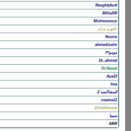
Naughtybutt
Milla200
Mistressnour
دكتوره مرام
Noono
ahmedisalm
مومو٢٢
Dr..ahmed
Dr.Nawal
Aya22
lina
المشاكسه 2
osama12
Drmahmoud
سيما
AMR