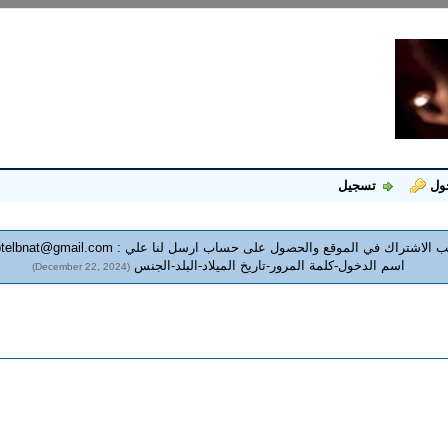
ول
تسجيل
 الاشتراك في الموقع والحصول على حساب ارسل لنا علي :
telbnat@gmail.com
اسم الدخول-كلمة المرور-تاريخ الميلاد-البلد-الجنس
(December 22, 2024)