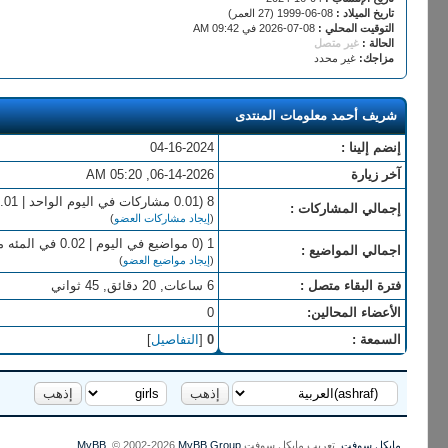
تاريخ الميلاد :
08-06-1999 (27 العمر)
التوقيت المحلي :
08-07-2026 في 09:42 AM
الحالة :
غير متصل
مزاجك:
غير محدد
شريف أحمد معلومات المنتدى
إنضم إلينا :
04-16-2024
آخر زيارة
06-14-2026, 05:20 AM
8 (0.01 مشاركات في اليوم الواحد | 0.01 في المئة من إجمالي المشاركات)
إجمالي المشاركات :
(
إيجاد مشاركات العضو
)
1 (0 مواضيع في اليوم | 0.02 في المئه من اجمالي المواضيع)
اجمالي المواضيع :
(
إيجاد مواضيع العضو
)
فترة البقاء متصل :
6 ساعات, 20 دقائق, 45 ثواني
الأعضاء المحالين:
0
السمعة :
0
[
التفاصيل
]
مايكل سوفت
, تعريب مايكل سوفت
MyBB Group
, © 2002-2026
MyBB
.