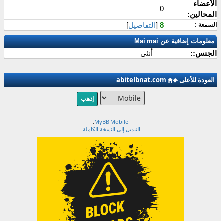
الأعضاء
0
المحالين:
8
[
التفاصيل
]
السمعة :
معلومات إضافية عن Mai mai
الجنس::
أنثى
العودة للأعلى
abitelbnat.com
.
MyBB Mobile
التبديل إلى النسخة الكاملة