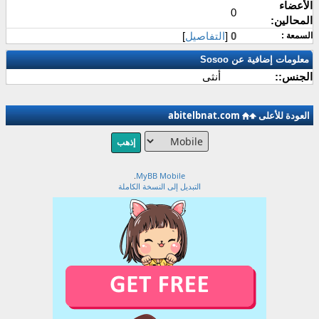
الأعضاء
0
المحالين:
0
[
التفاصيل
]
السمعة :
معلومات إضافية عن Sosoo
الجنس::
أنثى
العودة للأعلى
abitelbnat.com
.
MyBB Mobile
التبديل إلى النسخة الكاملة