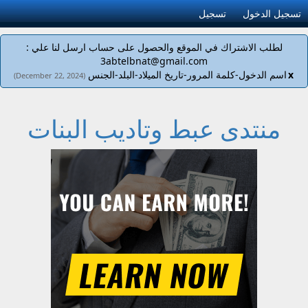
تسجيل الدخول
تسجيل
لطلب الاشتراك في الموقع والحصول على حساب ارسل لنا علي :
3abtelbnat@gmail.com
x
اسم الدخول-كلمة المرور-تاريخ الميلاد-البلد-الجنس
(December 22, 2024)
منتدى عبط وتاديب البنات