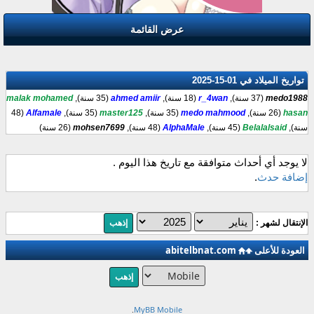
عرض القائمة
تواريخ الميلاد في 01-15-2025
medo1988
(37 سنة),
r_4wan
(18 سنة),
ahmed amiir
(35 سنة),
malak mohamed
hasan
(26 سنة),
medo mahmood
(35 سنة),
master125
(35 سنة),
Alfamale
(48
سنة),
Belalalsaid
(45 سنة),
AlphaMale
(48 سنة),
mohsen7699
(26 سنة)
لا يوجد أي أحداث متوافقة مع تاريخ هذا اليوم .
إضافة حدث
.
الإنتقال لشهر :
العودة للأعلى
abitelbnat.com
.
MyBB Mobile