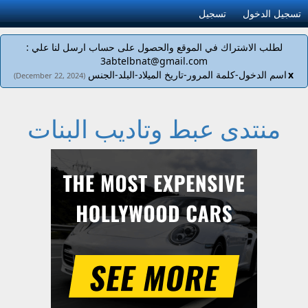
تسجيل الدخول
تسجيل
لطلب الاشتراك في الموقع والحصول على حساب ارسل لنا علي :
3abtelbnat@gmail.com
x
اسم الدخول-كلمة المرور-تاريخ الميلاد-البلد-الجنس
(December 22, 2024)
منتدى عبط وتاديب البنات