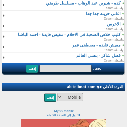
كده - شيرين عبد الوهاب - مسلسل طريقي
بواسطة Essam
اغانى حزينه جدا جدا
بواسطة Essam
الاخرس
بواسطة Essam
كليب خلاص الصحبة فى الاحلام - مفيش فايدة - احمد الباشا
بواسطة Essam
مفيش فايده - مصطفى قمر
بواسطة Essam
فضل شاكر - بنسى العالم
بواسطة Essam
بحث :
العودة للأعلى
abitelbnat.com
.
MyBB Mobile
التبديل إلى النسخة الكاملة